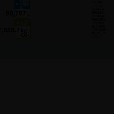
累積水
CO₂が排出
素生成
されます｡
量
令和4年度
80,787
L
家庭部門の
CO₂排出実
態統計調査
CO₂削
(令和6年3
減量
月/環境省)
7,955.7
kg-
の資料数値
で計算して
CO₂
います。