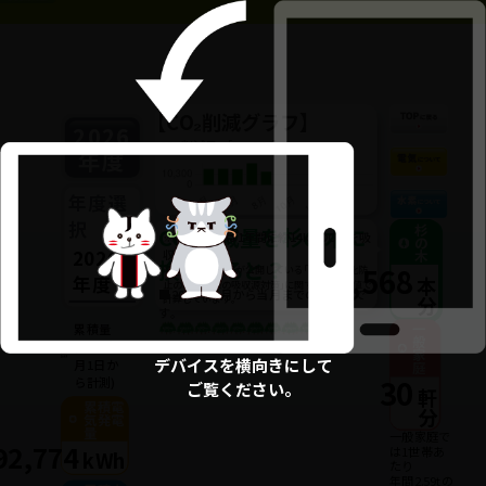
【CO₂削減グラフ】
2026
CO₂削減量 ［kg-CO₂］
年度
年度選
択
杉
CO₂削減量を杉の木に
※杉の木1本は1年間に約14kgのCO₂を吸
の
2026
収します。
木
換算すると？
5,568
※環境省､林野庁が公開している｢地球温暖化防
年度
本
止のための緑の吸収源対策｣に関する資料数値で
■
2026
年4月から当月までの換算値で
分
計算しています｡
す。
一
累積量
般
(
2026
年4
家
デバイスを横向きにして
月1日か
庭
30
ら計測)
ご覧ください。
軒
累積電
分
気発電
量
一般家庭で
92,774
は1世帯あ
kWh
たり
年間2.59tの